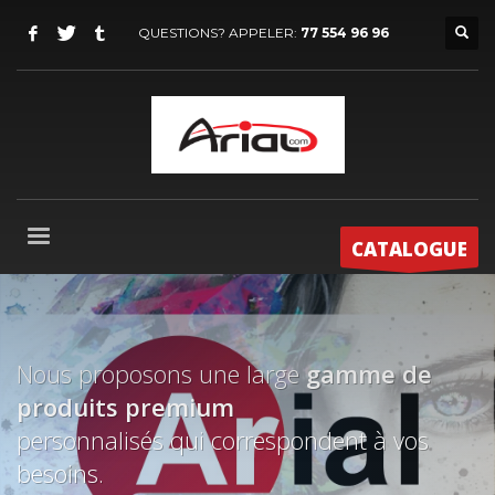
QUESTIONS? APPELER:
77 554 96 96
CATALOGUE
Nous proposons une large
gamme de
produits
premium
personnalisés qui correspondent à vos
besoins.