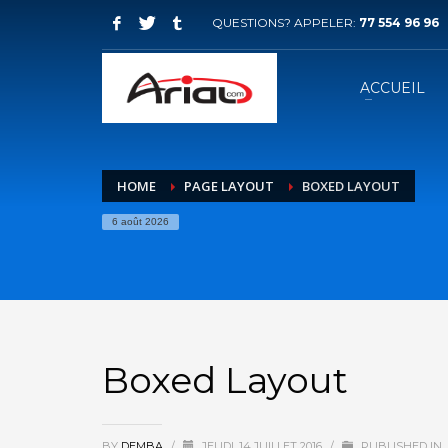
QUESTIONS? APPELER:
77 554 96 96
ACCUEIL
HOME
PAGE LAYOUT
BOXED LAYOUT
6 août 2026
Boxed Layout
BY
DEMBA
/
JEUDI, 14 JUILLET 2016
/
PUBLISHED IN