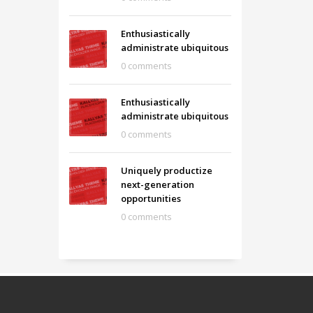
Enthusiastically
administrate ubiquitous
0 comments
Enthusiastically
administrate ubiquitous
0 comments
Uniquely productize
next-generation
opportunities
0 comments