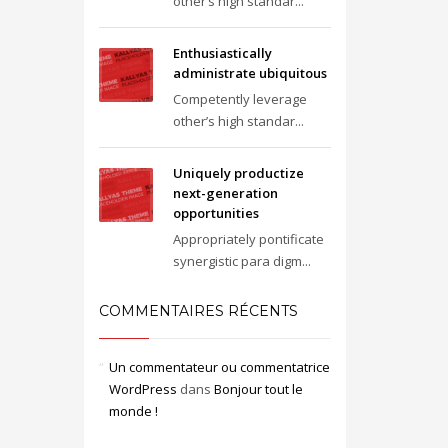
other’s high standar...
Enthusiastically
administrate ubiquitous
Competently leverage
other’s high standar...
Uniquely productize
next-generation
opportunities
Appropriately pontificate
synergistic para digm...
COMMENTAIRES RÉCENTS
Un commentateur ou commentatrice
WordPress
dans
Bonjour tout le
monde !