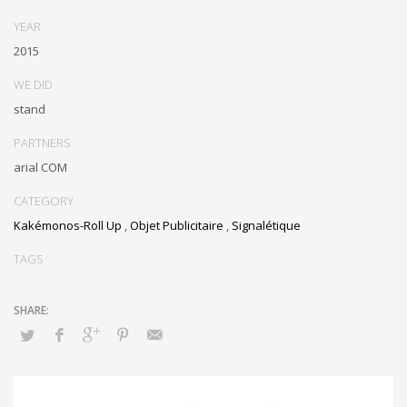
YEAR
2015
WE DID
stand
PARTNERS
arial COM
CATEGORY
Kakémonos-Roll Up
,
Objet Publicitaire
,
Signalétique
TAGS