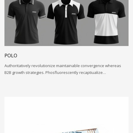
POLO
Authoritatively revolutionize maintainable convergence whereas
B2B growth strategies. Phosfluorescently recaptiualize…