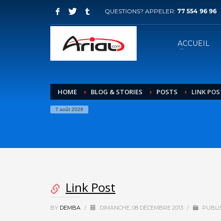
QUESTIONS? APPELER:
77 554 96 96
ACCUEIL
HOME
BLOG & STORIES
POSTS
LINK POS
7 août 2026
Link Post
BY
DEMBA
/
DIMANCHE, 08 DÉCEMBRE 2013
/
PUBLI