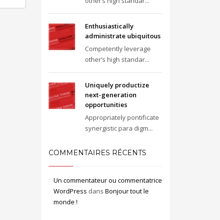
other’s high standar...
Enthusiastically
administrate ubiquitous
Competently leverage
other’s high standar...
Uniquely productize
next-generation
opportunities
Appropriately pontificate
synergistic para digm...
COMMENTAIRES RÉCENTS
Un commentateur ou commentatrice
WordPress
dans
Bonjour tout le
monde !