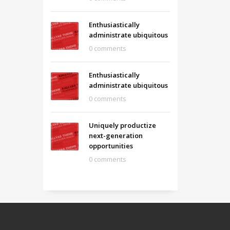
Enthusiastically
administrate ubiquitous
0 comments
Enthusiastically
administrate ubiquitous
0 comments
Uniquely productize
next-generation
opportunities
0 comments