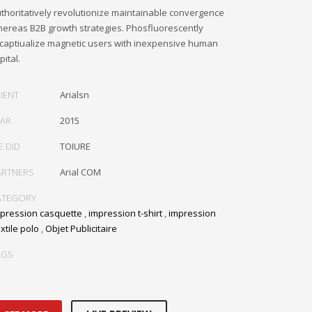
thoritatively revolutionize maintainable convergence
ereas B2B growth strategies. Phosfluorescently
captiualize magnetic users with inexpensive human
pital.
IENT
Arialsn
EAR
2015
E DID
TOIURE
ARTNERS
Arial COM
ATEGORY
pression casquette
,
impression t-shirt
,
impression
xtile polo
,
Objet Publicitaire
AGS