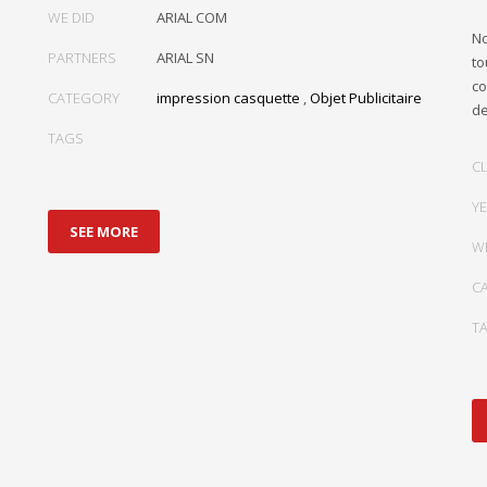
WE DID
ARIAL COM
No
PARTNERS
ARIAL SN
to
co
CATEGORY
impression casquette
,
Objet Publicitaire
de
TAGS
CL
Y
SEE MORE
W
C
T