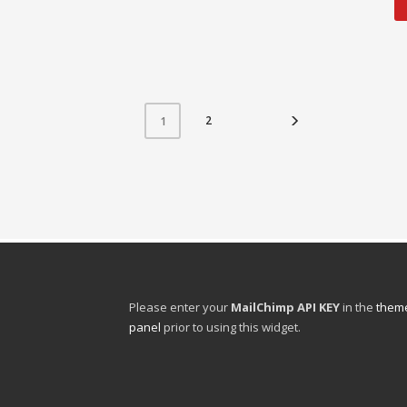
2
1
Please enter your
MailChimp API KEY
in the
theme
panel
prior to using this widget.