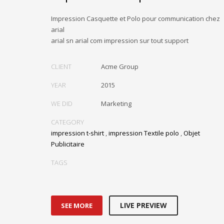
Impression Casquette et Polo pour communication chez
arial
arial sn arial com impression sur tout support
CLIENT
Acme Group
YEAR
2015
WE DID
Marketing
CATEGORY
impression t-shirt
,
impression Textile polo
,
Objet
Publicitaire
TAGS
LIVE PREVIEW
SEE MORE