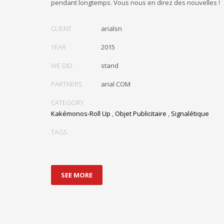
pendant longtemps. Vous nous en direz des nouvelles !
CLIENT
arialsn
YEAR
2015
WE DID
stand
PARTNERS
arial COM
CATEGORY
Kakémonos-Roll Up
,
Objet Publicitaire
,
Signalétique
TAGS
SEE MORE