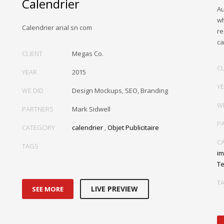
Calendrier
Au
wh
Calendrier arial sn com
re
ca
CLIENT
Megas Co.
CL
YEAR
2015
Y
WE DID
Design Mockups, SEO, Branding
W
PARTNERS
Mark Sidwell
P
CATEGORY
calendrier
,
Objet Publicitaire
C
TAGS
im
Te
T
LIVE PREVIEW
SEE MORE